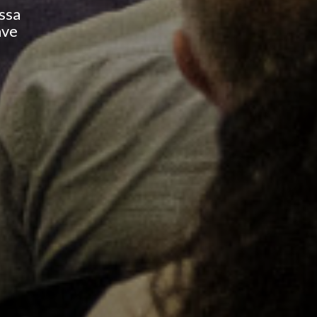
ssa
ave