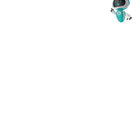
Para a Previ, integridade é mais do que uma palavra:
é um valor. Um valor que está em nosso DNA e serve
como uma bússola para nossa governança e para
nossas práticas de responsabilidade social e
ambiental. É um valor que nos impulsiona a cumprir
de forma mais efetiva o nosso propósito de cuidar do
futuro das pessoas.
Mas o que é a integridade na prática?
É um compromisso com práticas éticas, com a