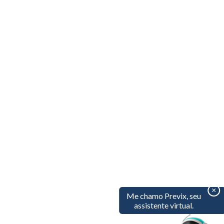
×
Me chamo Previx, seu
assistente virtual.