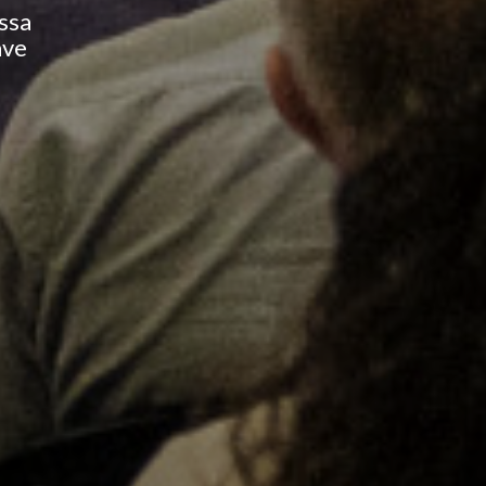
ssa
ave