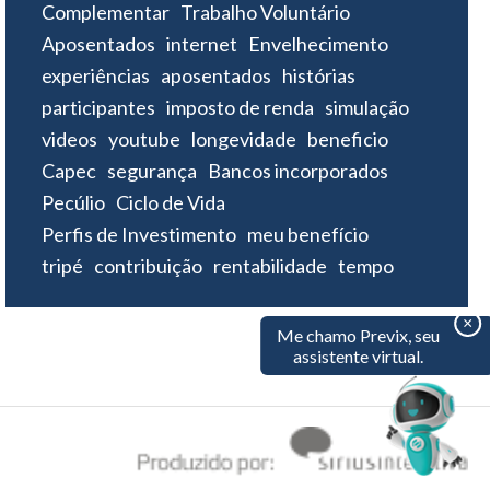
Complementar
Trabalho Voluntário
Aposentados
internet
Envelhecimento
experiências
aposentados
histórias
participantes
imposto de renda
simulação
videos
youtube
longevidade
beneficio
Capec
segurança
Bancos incorporados
Pecúlio
Ciclo de Vida
Perfis de Investimento
meu benefício
tripé
contribuição
rentabilidade
tempo
×
Me chamo Previx, seu
assistente virtual.