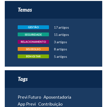
Temas
17 artigos
GESTÃO
11 artigos
SEGURIDADE
3 artigos
RELACIONAMENTO
8 artigos
SEU BOLSO
5 artigos
BEM-ESTAR
Tags
Previ Futuro
Aposentadoria
App Previ
Contribuição