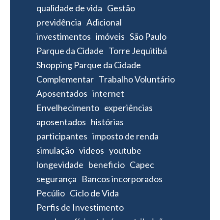
qualidade de vida
Gestão
previdência
Adicional
investimentos
imóveis
São Paulo
Parque da Cidade
Torre Jequitibá
Shopping Parque da Cidade
Complementar
Trabalho Voluntário
Aposentados
internet
Envelhecimento
experiências
aposentados
histórias
participantes
imposto de renda
simulação
videos
youtube
longevidade
beneficio
Capec
segurança
Bancos incorporados
Pecúlio
Ciclo de Vida
Perfis de Investimento