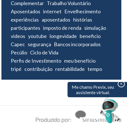
Complementar
Trabalho Voluntário
Aposentados
internet
Envelhecimento
experiências
aposentados
histórias
participantes
imposto de renda
simulação
videos
youtube
longevidade
beneficio
Capec
segurança
Bancos incorporados
Pecúlio
Ciclo de Vida
Perfis de Investimento
meu benefício
tripé
contribuição
rentabilidade
tempo
×
Me chamo Previx, seu
assistente virtual.