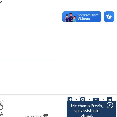
s
×
Me chamo Previx,
seu assistente
virtual.
Produzido por:
Desenvolvido por: