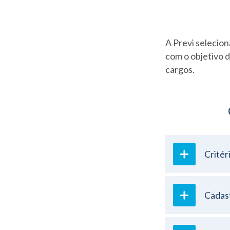
A Previ selecion
com o objetivo d
cargos.
Critér
Cadast