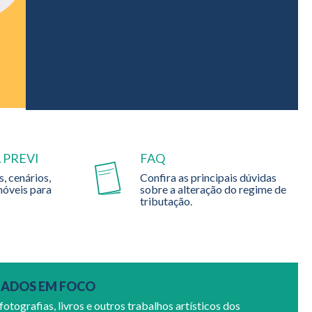
 PREVI
FAQ
, cenários,
Confira as principais dúvidas
móveis para
sobre a alteração do regime de
tributação.
IADOS EM FOCO
 fotografias, livros e outros trabalhos artísticos dos