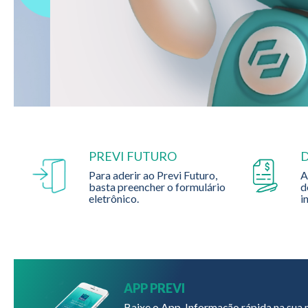
PREVI FUTURO
Para aderir ao Previ Futuro,
A
basta preencher o formulário
d
eletrônico.
i
APP PREVI
Baixe o App. Informação rápida na sua 