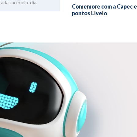
rradas ao meio-dia
Comemore com a Capec e
pontos Livelo