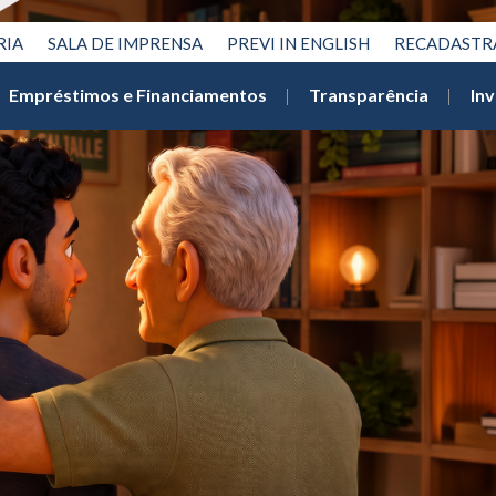
RIA
SALA DE IMPRENSA
PREVI IN ENGLISH
RECADAST
Empréstimos e Financiamentos
Transparência
In