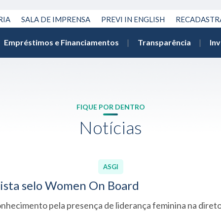
RIA
SALA DE IMPRENSA
PREVI IN ENGLISH
RECADAST
Empréstimos e Financiamentos
Transparência
In
FIQUE POR DENTRO
Notícias
ASGI
uista selo Women On Board
onhecimento pela presença de liderança feminina na direto