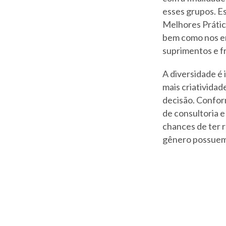
esses grupos. Es
Melhores Prática
bem como nos em
suprimentos e f
A diversidade é 
mais criativida
decisão. Confo
de consultoria 
chances de ter 
gênero possuem 