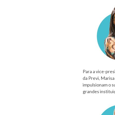
Para a vice-pres
da Previ, Maris
impulsionam o s
grandes institui