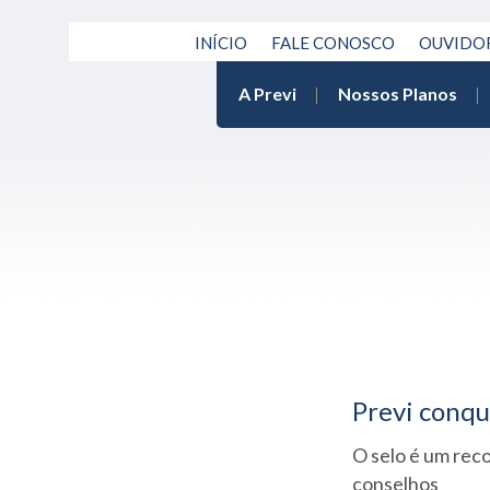
INÍCIO
FALE CONOSCO
OUVIDO
A Previ
Nossos Planos
Previ conq
O selo é um rec
conselhos