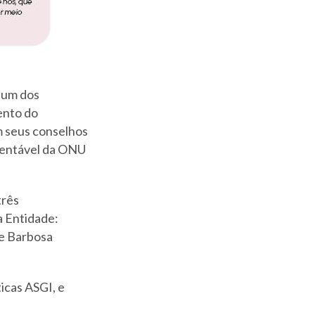
 um dos
ento do
m seus conselhos
tentável da ONU
três
a Entidade:
ne Barbosa
icas ASGI, e