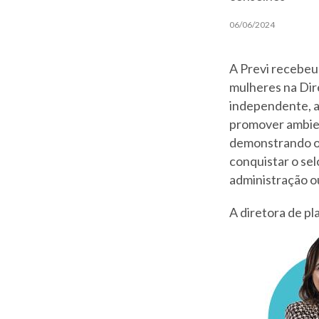
06/06/2024
A Previ recebeu
mulheres na Dir
independente, a
promover ambien
demonstrando os
conquistar o sel
administração o
A diretora de pl