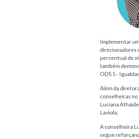
Implementar um 
direcionadores d
percentual de m
também demonstr
ODS 5 - Igualda
Além da diretor
conselheiras no
Luciana Athaide
Laviola.
A conselheira Lu
segue reforçand