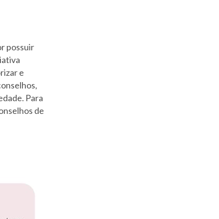
r possuir
iativa
rizar e
conselhos,
edade. Para
conselhos de