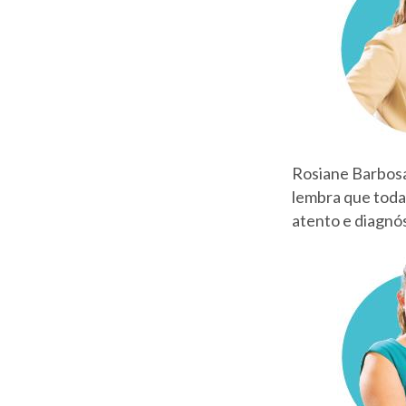
Rosiane Barbosa 
lembra que todas
atento e diagnós