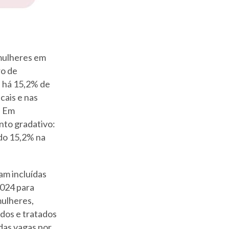
 mulheres em
ro de
 há 15,2% de
cais e nas
. Em
nto gradativo:
do 15,2% na
am incluídas
2024 para
mulheres,
dos e tratados
das vagas por