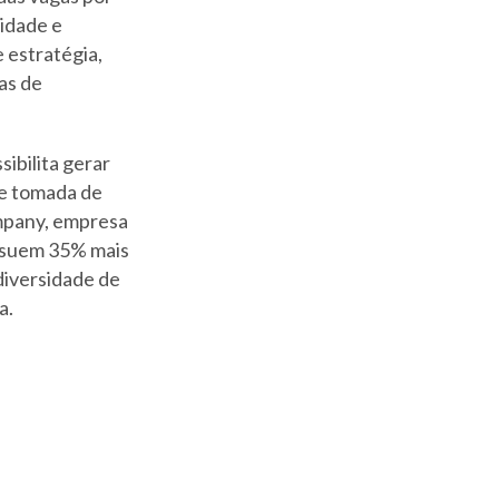
lidade e
 estratégia,
as de
ibilita gerar
de tomada de
mpany, empresa
ossuem 35% mais
diversidade de
a.