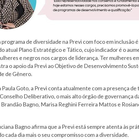
programa de diversidade na Previ com foco em inclusão é
o atual Plano Estratégico e Tático, cujo indicador é o aum
ulheres e negros nos cargos de liderança. Ter mulheres e
a o apoio da Previ ao Objetivo de Desenvolvimento Sus
de de Gênero.
a Paula Goto, a Previ conta atualmente com a presença de 
 Conselho Deliberativo, o mais alto órgão de governança d
 Brandão Bagno, Marisa Reghini Ferreira Mattos e Rosia
ciana Bagno afirma que a Previ está sempre atenta às prát
o cada dia mais o seu compromisso com a diversidade.