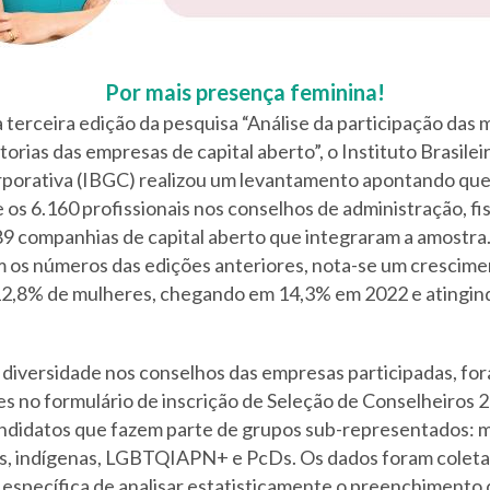
Por mais presença feminina!
 terceira edição da pesquisa “Análise da participação das
torias das empresas de capital aberto”, o Instituto Brasilei
orativa (IBGC) realizou um levantamento apontando que
os 6.160 profissionais nos conselhos de administração, fis
389 companhias de capital aberto que integraram a amostra
os números das edições anteriores, nota-se um crescime
2,8% de mulheres, chegando em 14,3% em 2022 e atingin
 diversidade nos conselhos das empresas participadas, for
s no formulário de inscrição de Seleção de Conselheiros 
candidatos que fazem parte de grupos sub-representados: 
s, indígenas, LGBTQIAPN+ e PcDs. Os dados foram coleta
 específica de analisar estatisticamente o preenchimento 