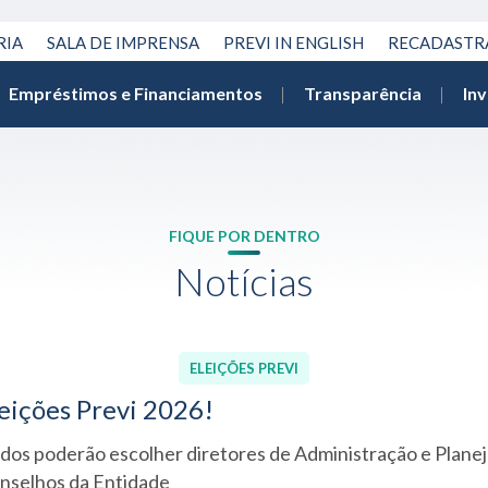
RIA
SALA DE IMPRENSA
PREVI IN ENGLISH
RECADAST
Empréstimos e Financiamentos
Transparência
In
FIQUE POR DENTRO
Notícias
ELEIÇÕES PREVI
leições Previ 2026!
iados poderão escolher diretores de Administração e Plane
nselhos da Entidade