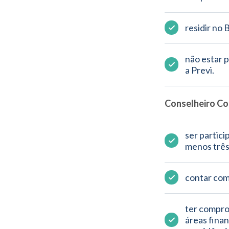
residir no 
não estar p
a Previ.
Conselheiro Co
ser partici
menos três
contar com
ter comprov
áreas financ