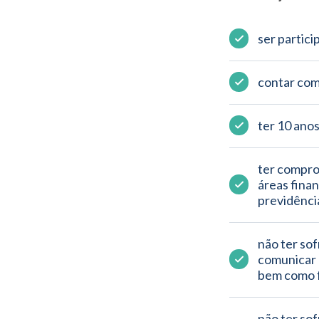
ser partici
contar com
ter 10 anos
ter comprov
áreas financ
previdência
não ter so
comunicar à
bem como f
não ter sof