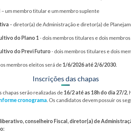
l
– um membro titular e um membro suplente
tiva
– diretor(a) de Administração e diretor(a) de Planeja
ltivo do Plano 1
- dois membros titulares e dois membros
ltivo do Previ Futuro
- dois membros titulares e dois me
os membros eleitos será de
1/6/2026 até 2/6/2030
.
Inscrições das chapas
s chapas serão realizadas de
16/2 até as 18h do dia 27/2
,
nforme cronograma
. Os candidatos devem possuir os seg
iberativo, conselheiro Fiscal, diretor(a) de Administraç
o: