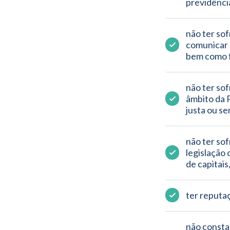
previdência
não ter so
comunicar à
bem como f
não ter sof
âmbito da P
justa ou se
não ter sof
legislação 
de capitais
ter reputaç
não consta