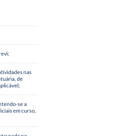
revi;
tividades nas 
tuária, de 
plicável;
etendo-se a 
ciais em curso, 
staurado no 