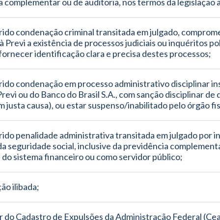
 complementar ou de auditoria, nos termos da legislação a
frido condenação criminal transitada em julgado, comprom
 Previ a existência de processos judiciais ou inquéritos poli
ornecer identificação clara e precisa destes processos;
rido condenação em processo administrativo disciplinar in
revi ou do Banco do Brasil S.A., com sanção disciplinar de 
m justa causa), ou estar suspenso/inabilitado pelo órgão fi
rido penalidade administrativa transitada em julgado por in
da seguridade social, inclusive da previdência complement
, do sistema financeiro ou como servidor público;
ão ilibada;
r do Cadastro de Expulsões da Administração Federal (Ceaf