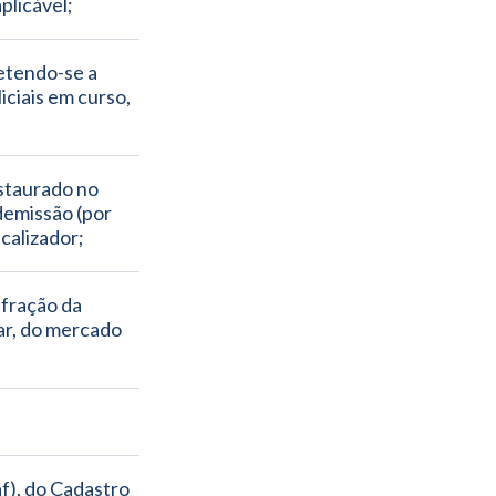
plicável;
etendo-se a 
ciais em curso, 
staurado no 
demissão (por 
scalizador;
fração da 
ar, do mercado 
), do Cadastro 