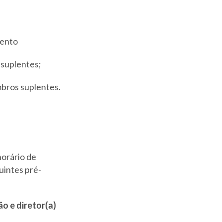
mento
 suplentes;
mbros suplentes.
 horário de
uintes pré-
ão e diretor(a)