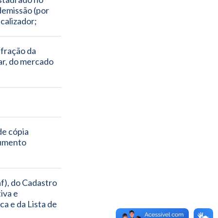
demissão (por 
scalizador;
fração da 
ar, do mercado 
e cópia 
umento 
), do Cadastro 
va e 
a e da Lista de 