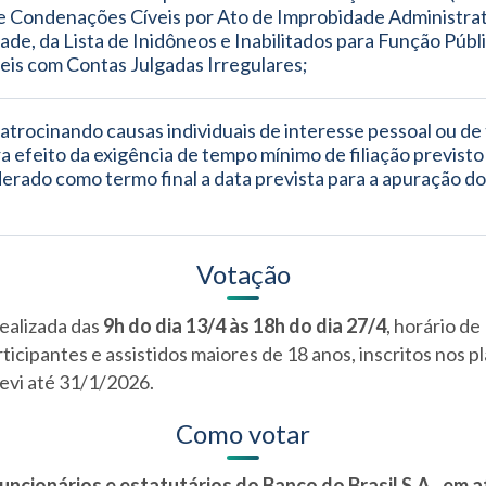
e Condenações Cíveis por Ato de Improbidade Administrati
dade, da Lista de Inidôneos e Inabilitados para Função Públic
is com Contas Julgadas Irregulares;
atrocinando causas individuais de interesse pessoal ou de 
ra efeito da exigência de tempo mínimo de filiação previsto
erado como termo final a data prevista para a apuração do 
Votação
realizada das
9h do dia 13/4 às 18h do dia 27/4
, horário de 
icipantes e assistidos maiores de 18 anos, inscritos nos p
revi até 31/1/2026.
Como votar
funcionários e estatutários do Banco do Brasil S.A., em 