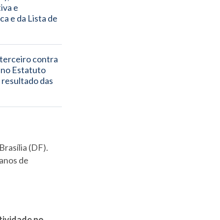
va e 
a e da Lista de 
terceiro contra 
 no Estatuto 
resultado das 
Brasília (DF).
lanos de
atividade no