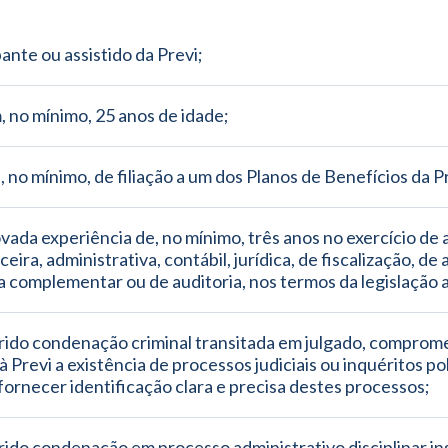
pante ou assistido da Previ;
, no mínimo, 25 anos de idade;
, no mínimo, de filiação a um dos Planos de Benefícios da P
ada experiência de, no mínimo, três anos no exercício de a
eira, administrativa, contábil, jurídica, de fiscalização, de a
 complementar ou de auditoria, nos termos da legislação a
frido condenação criminal transitada em julgado, comprom
 Previ a existência de processos judiciais ou inquéritos poli
ornecer identificação clara e precisa destes processos;
rido condenação em processo administrativo disciplinar in