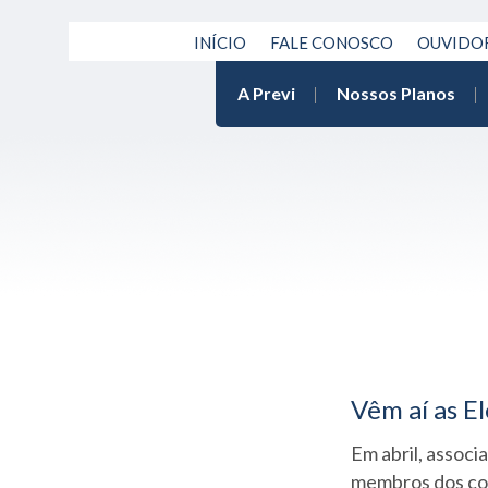
INÍCIO
FALE CONOSCO
OUVIDO
A Previ
Nossos Planos
Vêm aí as E
Em abril, assoc
membros dos co