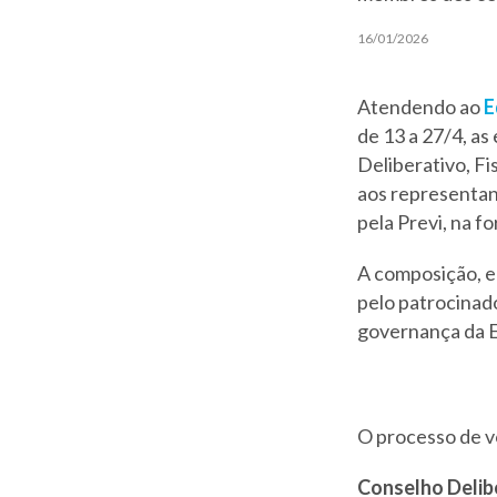
16/01/2026
Atendendo ao
E
de 13 a 27/4, as
Deliberativo, Fi
aos representant
pela Previ, na f
A composição, e
pelo patrocinado
governança da E
O processo de v
Conselho Delib