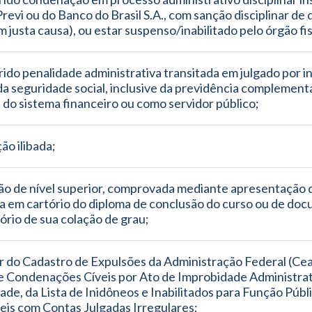
revi ou do Banco do Brasil S.A., com sanção disciplinar de 
m justa causa), ou estar suspenso/inabilitado pelo órgão fi
rido penalidade administrativa transitada em julgado por in
da seguridade social, inclusive da previdência complement
, do sistema financeiro ou como servidor público;
ão ilibada;
ão de nível superior, comprovada mediante apresentação d
a em cartório do diploma de conclusão do curso ou de doc
rio de sua colação de grau;
r do Cadastro de Expulsões da Administração Federal (Ceaf
e Condenações Cíveis por Ato de Improbidade Administrati
dade, da Lista de Inidôneos e Inabilitados para Função Públic
is com Contas Julgadas Irregulares;