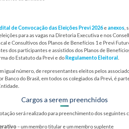
dital de Convocação das Eleições Previ 2026
e
anexos
, 
 eleições para as vagas na Diretoria Executiva e nos Conse
scal e Consultivos dos Planos de Benefícios 1 e Previ Futur
es dos participantes e assistidos dos Planos de Benefíci
orma do Estatuto da Previ e do
Regulamento Eleitoral
.
m igual número, de representantes eleitos pelos associado
r Banco do Brasil, em todos os colegiados da Previ, é par
ntidade.
Cargos a serem preenchidos
otação será realizado para preenchimento dos seguintes 
erativo
– um membro titular e um membro suplente