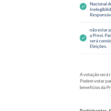
Nacional d
Inelegibili
Responsáve
não estar p
a Previ. Pa
será consid
Eleições.
A votação será 
Podem votar part
benefícios da P
Participantes, 