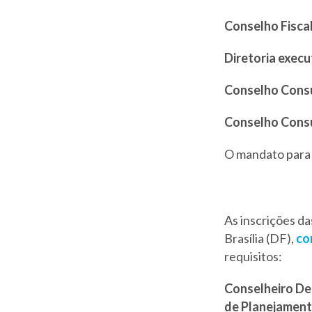
Conselho Fisca
Diretoria execu
Conselho Consu
Conselho Consu
O mandato para 
As inscrições da
Brasília (DF),
co
requisitos:
Conselheiro Del
de Planejament