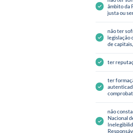
âmbito da P
justa ou se
não ter sof
legislação 
de capitais
ter reputaç
ter formaç
autenticad
comprobató
não consta
Nacional d
Inelegibili
Responsáve