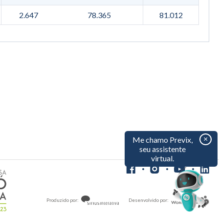
2.647
78.365
81.012
×
Me chamo Previx,
seu assistente
virtual.
Produzido por:
Desenvolvido por: