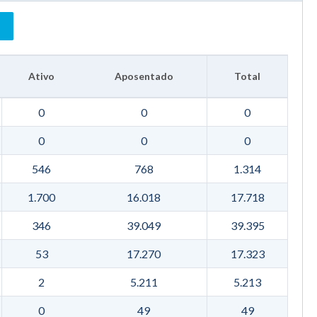
Ativo
Aposentado
Total
0
0
0
0
0
0
546
768
1.314
1.700
16.018
17.718
346
39.049
39.395
53
17.270
17.323
2
5.211
5.213
0
49
49