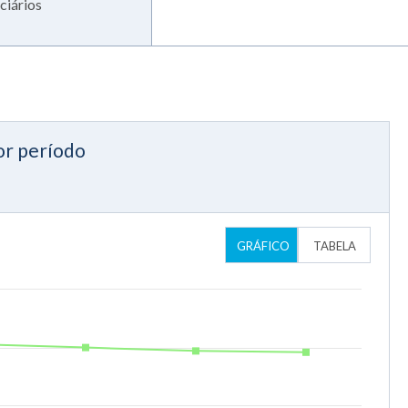
ciários
or período
GRÁFICO
TABELA