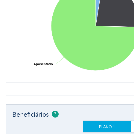
Aposentado
Aposentado
Beneficiários
?
PLANO 1