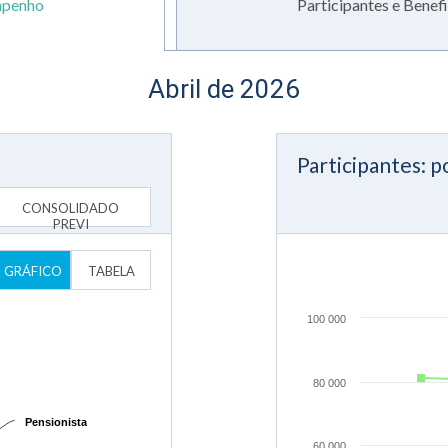
penho
Participantes e Benefi
Abril de 2026
Participantes: p
CONSOLIDADO
PREVI
GRÁFICO
TABELA
100 000
80 000
Pensionista
Pensionista
60 000