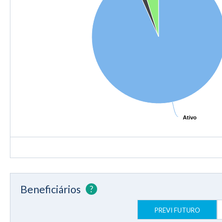
Ativo
Ativo
Beneficiários
?
PREVI FUTURO