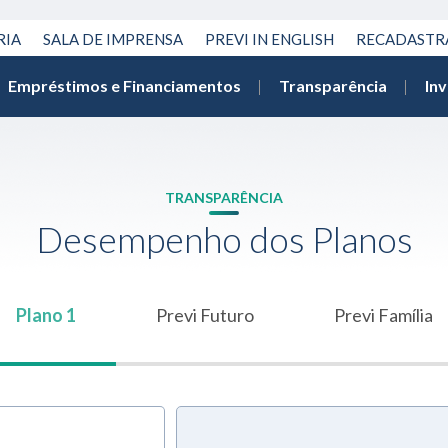
RIA
SALA DE IMPRENSA
PREVI IN ENGLISH
RECADAST
Empréstimos e Financiamentos
Transparência
In
TRANSPARÊNCIA
Desempenho dos Planos
Plano 1
Previ Futuro
Previ Família