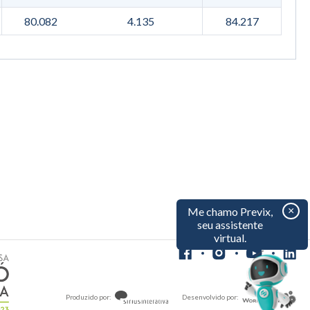
80.082
4.135
84.217
×
Me chamo Previx,
seu assistente
virtual.
Produzido por:
Desenvolvido por: