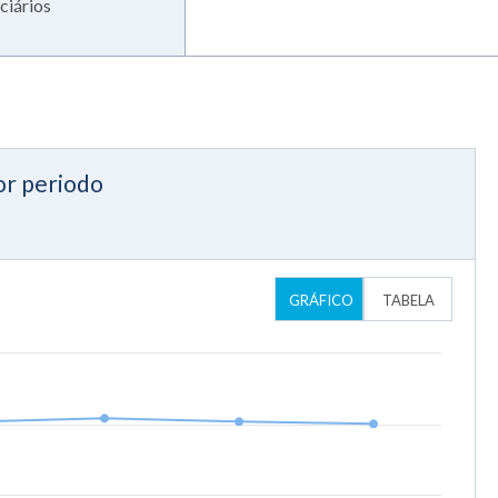
ciários
or periodo
GRÁFICO
TABELA