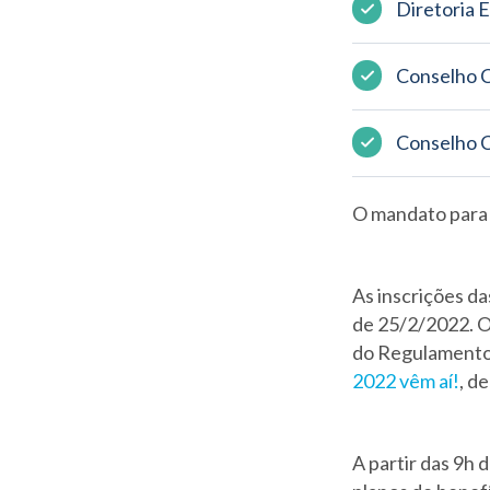
Diretoria 
Conselho C
Conselho C
O mandato para 
As inscrições da
de 25/2/2022. O
do Regulamento 
2022 vêm aí!
, d
A partir das 9h 