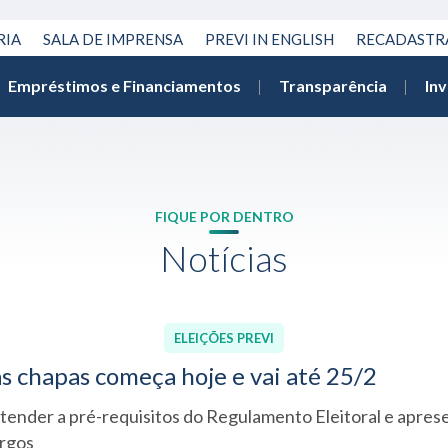
RIA
SALA DE IMPRENSA
PREVI IN ENGLISH
RECADAST
Empréstimos e Financiamentos
Transparência
In
FIQUE POR DENTRO
Notícias
ELEIÇÕES PREVI
as chapas começa hoje e vai até 25/2
ender a pré-requisitos do Regulamento Eleitoral e apres
argos