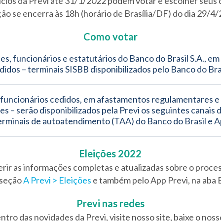
ícios da Previ até 31/1/2022 podem votar e escolher seus 
ão se encerra às 18h (horário de Brasília/DF) do dia 29/4
Como votar
es, funcionários e estatutários do Banco do Brasil S.A., em 
idos – terminais SISBB disponibilizados pelo Banco do Bras
, funcionários cedidos, em afastamentos regulamentares e 
es – serão disponibilizados pela Previ os seguintes canais d
terminais de autoatendimento (TAA) do Banco do Brasil e A
Eleições 2022
ir as informações completas e atualizadas sobre o proces
a seção
A Previ > Eleições
e também pelo App Previ, na aba E
Previ nas redes
entro das novidades da Previ, visite nosso site, baixe o noss