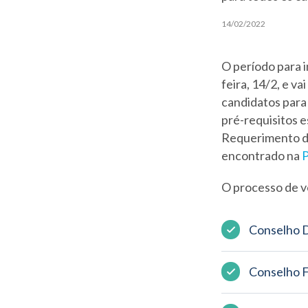
14/02/2022
O período para 
feira, 14/2, e v
candidatos para 
pré-requisitos 
Requerimento de
encontrado na
P
O processo de v
Conselho D
Conselho Fi