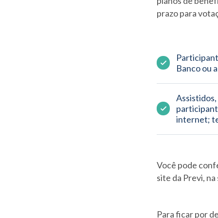
planos de benef
prazo para votaç
Participant
Banco ou ad
Assistidos
participant
internet; 
Você pode confer
site da Previ, n
Para ficar por d