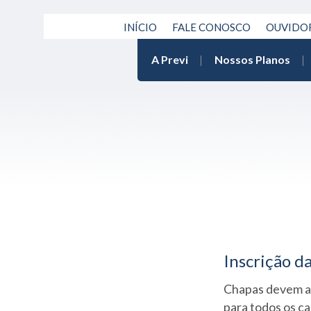
INÍCIO
FALE CONOSCO
OUVIDO
A Previ
Nossos Planos
Inscrição d
Chapas devem at
para todos os c