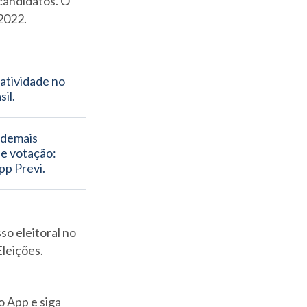
candidatos. O
/2022.
atividade no 
il.
demais 
e votação:  
pp Previ.
so eleitoral no
leições.
o App e siga