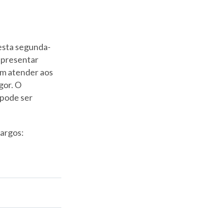
nesta segunda-
 apresentar
em atender aos
gor. O
 pode ser
cargos: