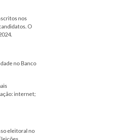
nscritos nos
candidatos. O
/2024.
ividade no Banco
ais
tação: internet;
so eleitoral no
leições.