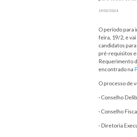
19/02/2024
O período para 
feira, 19/2, e v
candidatos para 
pré-requisitos 
Requerimento de
encontrado na
P
O processo de v
· Conselho Delib
· Conselho Fisca
· Diretoria Exec