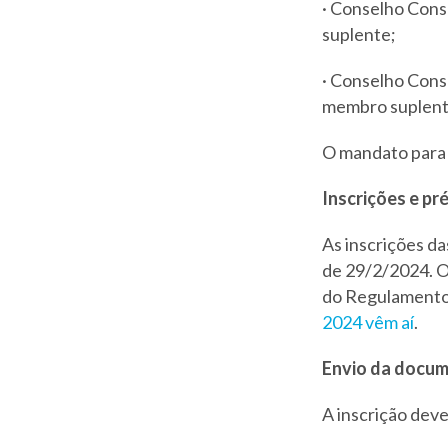
· Conselho Consu
suplente;
· Conselho Consu
membro suplent
O mandato para 
Inscrições e pr
As inscrições da
de 29/2/2024. O
do Regulamento 
2024 vêm aí
.
Envio da docu
A inscrição dev