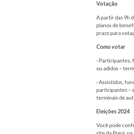
Votação
A partir das 9h 
planos de benef
prazo para votaç
Como votar
· Participantes,
ou adidos – term
· Assistidos, f
participantes – 
terminais de au
Eleições 2024
Você pode confer
site da Previ, n