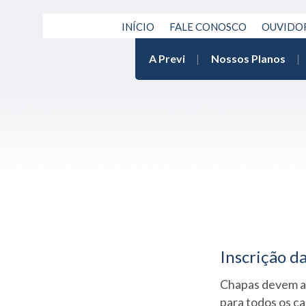
INÍCIO
FALE CONOSCO
OUVIDO
A Previ
Nossos Planos
Inscrição d
Chapas devem at
para todos os ca