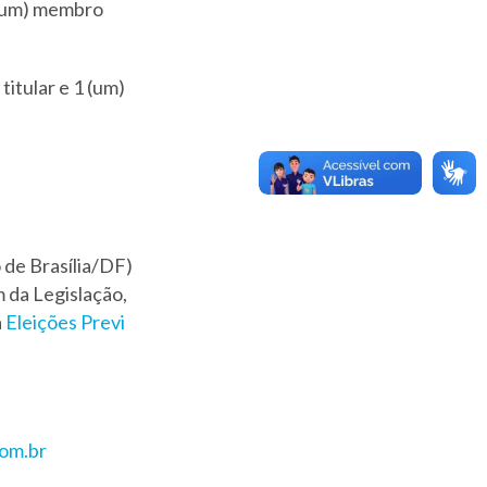
1 (um) membro
itular e 1 (um)
 de Brasília/DF)
 da Legislação,
a
Eleições Previ
com.br