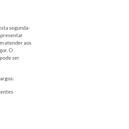
nesta segunda-
 apresentar
em atender aos
gor. O
 pode ser
cargos:
lentes