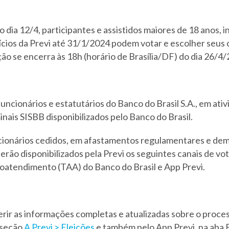
do dia 12/4, participantes e assistidos maiores de 18 anos, i
ícios da Previ até 31/1/2024 podem votar e escolher seus 
ão se encerra às 18h (horário de Brasília/DF) do dia 26/4
 funcionários e estatutários do Banco do Brasil S.A., em at
inais SISBB disponibilizados pelo Banco do Brasil.
uncionários cedidos, em afastamentos regulamentares e dem
serão disponibilizados pela Previ os seguintes canais de vo
toatendimento (TAA) do Banco do Brasil e App Previ.
ir as informações completas e atualizadas sobre o proces
a seção
A Previ > Eleições
e também pelo App Previ, na aba E