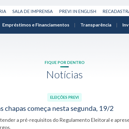
RIA
SALA DE IMPRENSA
PREVI IN ENGLISH
RECADAST
Empréstimos e Financiamentos
Transparência
In
FIQUE POR DENTRO
Notícias
ELEIÇÕES PREVI
as chapas começa nesta segunda, 19/2
ender a pré-requisitos do Regulamento Eleitoral e apres
rgos.