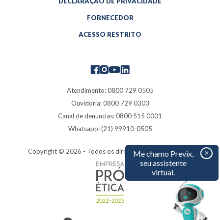
DECLARAÇÃO DE PRIVACIDADE
FORNECEDOR
ACESSO RESTRITO
Atendimento: 0800 729 0505
Ouvidoria: 0800 729 0303
Canal de denuncias: 0800 515 0001
Whatsapp: (21) 99910-0505
Copyright ©
2026
- Todos os direitos reservados à Previ
×
Me chamo Previx,
seu assistente
virtual.